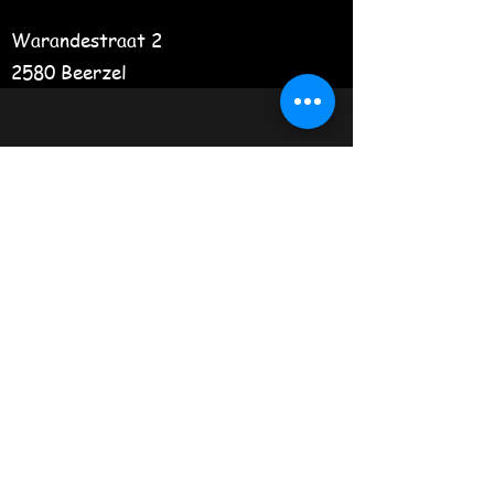
Warandestraat 2
2580 Beerzel
0478 28 70 34
©2020 door Cura Artis. Met trots gemaakt met
Wix.com