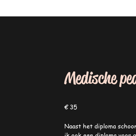
Medische pe
€ 35
Naast het diploma schoon
ik ook een diploma voor 