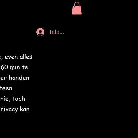
Inloggen
 even alles
 60 min te
der handen
 teen
rie, toch
privacy kan