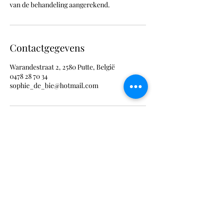
van de behandeling aangerekend.
Contactgegevens
Warandestraat 2, 2580 Putte, België
0478 28 70 34
sophie_de_bie@hotmail.com
0478 28 70 34
©2020 door Cura Artis. Met trots gemaakt met
Wix.com