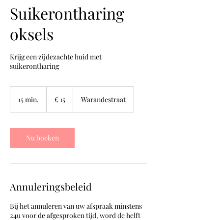
Suikerontharing
oksels
Krijg een zijdezachte huid met
suikerontharing
15
euro
15 min.
1
€ 15
Warandestraat
5
m
i
n
Nu boeken
.
Annuleringsbeleid
Bij het annuleren van uw afspraak minstens
24u voor de afgesproken tijd, word de helft