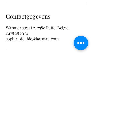
Contactgegevens
Warandestraat 2, 2580 Putte, België
0478 28 70 34
sophie_de_bie@hotmail.com
0478 28 70 34
©2020 door Cura Artis. Met trots gemaakt met
Wix.com